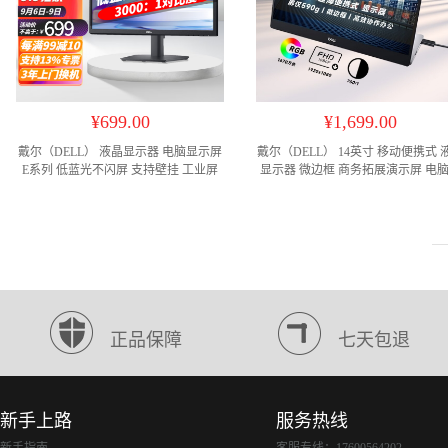
¥699.00
¥1,699.00
戴尔（DELL） 液晶显示器 电脑显示屏
戴尔（DELL） 14英寸 移动便携式 
E系列 低蓝光不闪屏 支持壁挂 工业屏
显示器 微边框 商务拓展演示屏 电
自动化 E2223HN 21.5英寸3000:1含
屏 可折叠 显示屏 C1422H Type-C
HDMI
USB-C 接口
正品保障
七天包退
新手上路
服务热线