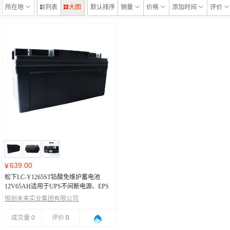
所在地
列表
大图
默认排序
销量
价格
添加时间
评价
639.00
¥
松下LC-Y1265ST铅酸免维护蓄电池
12V65AH适用于UPS不间断电源、EPS
电源、直流屏松下LC-Y1265ST免维护蓄
恒创未来实业集团有限公司
电池
成交量
0
评价
0