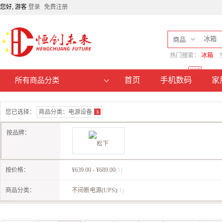
您好, 游客
登录
免费注册
商品
热门搜索：
冰箱
HOT
首页
手机数码
家
所有商品分类
x
您已选择：
商品分类：
电源设备
按品牌：
按价格：
¥639.00 - ¥689.00
(1)
松下
商品分类：
不间断电源(UPS)
(1)