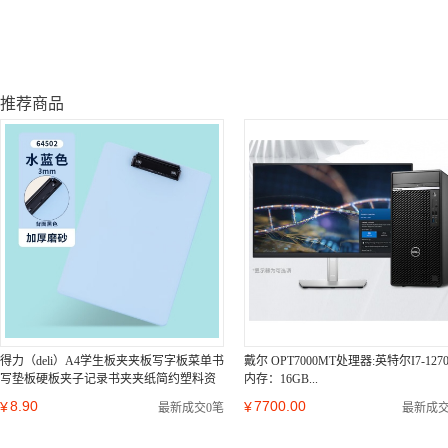
推荐商品
得力（deli）A4学生板夹夹板写字板菜单书
戴尔 OPT7000MT处理器:英特尔I7-1270
写垫板硬板夹子记录书夹夹纸简约塑料资
内存：16GB...
料夹文具...
8.90
7700.00
¥
¥
最新成交0笔
最新成交