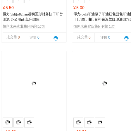
5.50
5.00
¥
¥
得力(deli)φ82mm透明圆形财务快干印台
得力(deli)印油原子印油红色蓝色印油
印泥 办公用品 红色9863
干印泥印油印台补充液兰红印油9873
公财务专用财务章用 红色
恒创未来实业集团有限公司
恒创未来实业集团有限公司
成交量
0
评价
0
成交量
0
评价
0