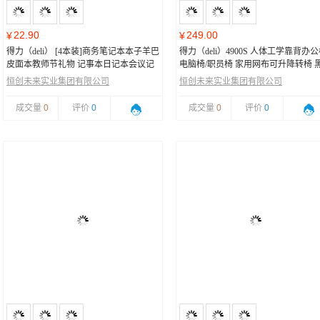
22.90
249.00
¥
¥
得力（deli） [4本装]商务笔记本本子羊巴
得力（deli）4900S 人体工学靠背办公
皮面本教师节礼物 记事本日记本会议记
电脑椅/职员椅 家用网布可升降转椅 
录本4本A5 BP107
恒创未来实业集团有限公司
恒创未来实业集团有限公司
成交量
0
评价
0
成交量
0
评价
0