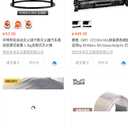
53.00
449.00
¥
¥
中特邦安自动灭火球干粉灭火器汽车悬
惠普（HP）CF218A/18A原装黑色硒
挂投掷式装置 1.3kg支架式灭火弹
适用hp M104a/w M132a/nw/fn/fp/fw 
机硒鼓
恒创未来实业集团有限公司
恒创未来实业集团有限公司
成交量
0
评价
0
成交量
0
评价
0