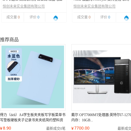
屏幕 节能电脑显示屏
脑显示屏 SE2422H
恒创未来实业集团有限公司
恒创未来实业集团有限公司
成交量
0
评价
0
成交量
0
评价
0
推荐商品
得力（deli）A4学生板夹夹板写字板菜单书
戴尔 OPT7000MT处理器:英特尔I7-1270
写垫板硬板夹子记录书夹夹纸简约塑料资
内存：16GB...
料夹文具...
8.90
7700.00
¥
¥
最新成交0笔
最新成交