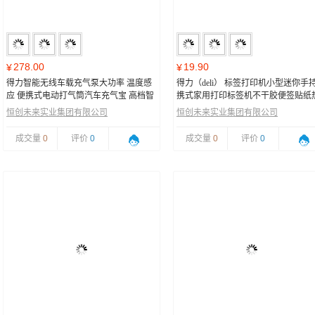
278.00
19.90
¥
¥
得力智能无线车载充气泵大功率 温度感
得力（deli） 标签打印机小型迷你手
应 便携式电动打气筒汽车充气宝 高档智
携式家用打印标签机不干胶便签贴纸
能全屏触摸屏
敏打价格机可连手机蓝牙 Q1/Q2/Q3
恒创未来实业集团有限公司
恒创未来实业集团有限公司
【透明色】30mm间隙纸
成交量
0
评价
0
成交量
0
评价
0