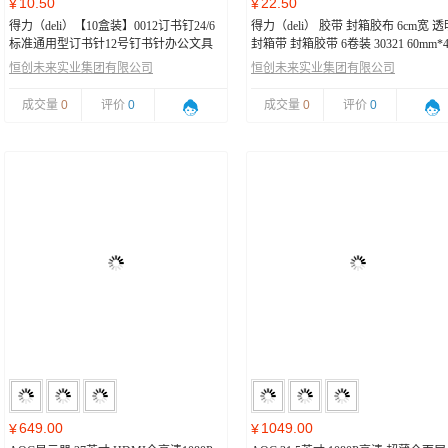
10.50
22.50
¥
¥
得力（deli）【10盒装】0012订书钉24/6
得力（deli） 胶带 封箱胶布 6cm宽 透
标准通用型订书针12号钉书针办公文具
封箱带 封箱胶带 6卷装 30321 60mm*4
用品 24/6可订25页-0012（10盒）
6卷装
恒创未来实业集团有限公司
恒创未来实业集团有限公司
成交量
0
评价
0
成交量
0
评价
0
649.00
1049.00
¥
¥