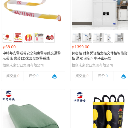
68.00
1399.00
¥
¥
中特邦安警戒带安全隔离警示线交通警
保密柜 财务凭证档案柜文件柜智能资
示带涤 盒装125米加厚款警戒线
柜 通双节暗斗 电子密码款
恒创未来实业集团有限公司
恒创未来实业集团有限公司
成交量
0
评价
0
成交量
0
评价
0