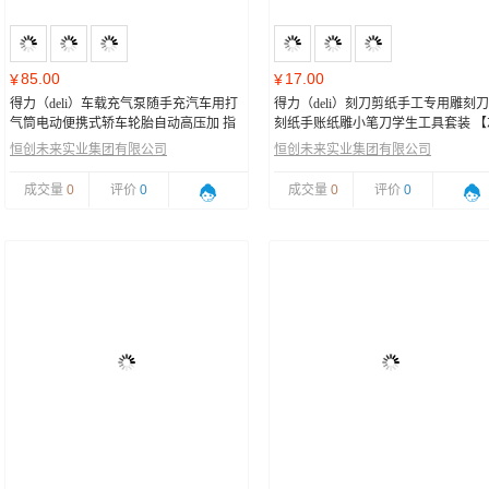
85.00
17.00
¥
¥
得力（deli）车载充气泵随手充汽车用打
得力（deli）刻刀剪纸手工专用雕刻
气筒电动便携式轿车轮胎自动高压加 指
刻纸手账纸雕小笔刀学生工具套装 【
针式充气泵+收纳袋
色款】带10片原装刀片
恒创未来实业集团有限公司
恒创未来实业集团有限公司
成交量
0
评价
0
成交量
0
评价
0