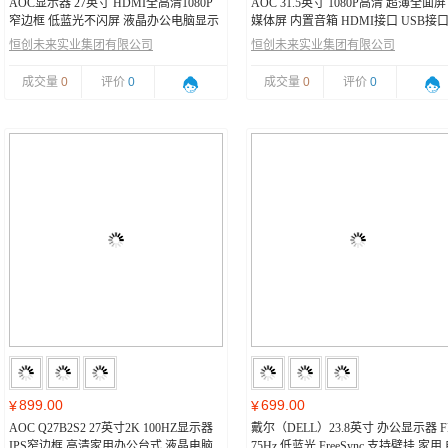
AOC显示器 27英寸 HDMI全高清1080P
AOC 31.5英寸 1080P高清 超薄全面屏
窄边框 低蓝光不闪屏 液晶办公电脑显示
媒体屏 内置音箱 HDMI接口 USB接口
屏 100HZ VA款 27B2HM2
晶显示器 监视器 32M5
恒创未来实业集团有限公司
恒创未来实业集团有限公司
成交量
0
评价
0
成交量
0
评价
0
899.00
699.00
¥
¥
AOC Q27B2S2 27英寸2K 100HZ显示器
戴尔（DELL）23.8英寸 办公显示器 F
IPS窄边框 高清家用办公台式 液晶电脑
75Hz 低蓝光 FreeSync 支持壁挂 家用