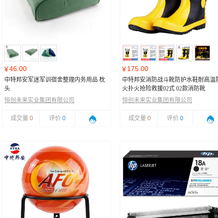
46.00
175.00
¥
¥
中特邦安军迷军训宿舍整理内务用品 枕
中特邦安消防战斗靴防护水鞋耐高温
头
火扑火抢险救援02式 02款消防靴
恒创未来实业集团有限公司
恒创未来实业集团有限公司
成交量
0
评价
0
成交量
0
评价
0