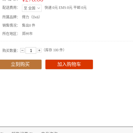
配送费用：
快递:0元 EMS:0元 平邮:0元
至 全国
所属品牌：
得力（Deli）
销售情况：
售出0 件
所在地区：
郑州市
（库存
100
件）
购买数量：
立刻购买
加入购物车