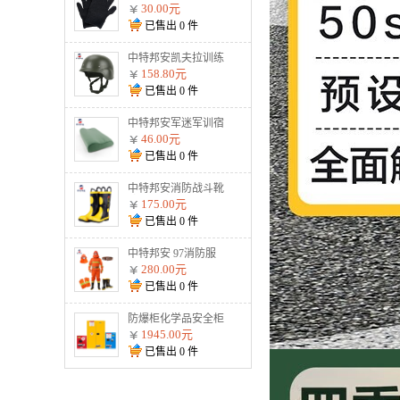
割手套战术防护钢丝
30.00元
金属用品黑色2根钢
已售出
0
件
丝 加强防割手套
中特邦安凯夫拉训练
盔战术防暴户外安全
158.80元
头盔 900g标准训练
已售出
0
件
盔（不防弹）
中特邦安军迷军训宿
舍整理内务用品 枕
46.00元
头
已售出
0
件
中特邦安消防战斗靴
防护水鞋耐高温防火
175.00元
扑火抢险救援02式
已售出
0
件
02款消防靴
中特邦安 97消防服
全套 防火服五件套
280.00元
森林战斗防护服 97
已售出
0
件
消防服五件套纯棉阻
燃款
防爆柜化学品安全柜
存放柜易燃易爆危化
1945.00元
品储存柜酒精双锁试
已售出
0
件
剂柜油漆防火防爆箱
45加仑黄色