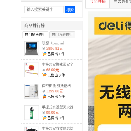
商品详情
商品评价(
商品排行榜
热门销售排行
热门收藏排行
联想（Lenovo）
V330-14 I5-8250U
5896.82元
8G 1T 2G独显 无光
已售出
1
件
驱 W10 灰
中特邦安警戒带安全
隔离警示线交通警示
68.00元
带涤 盒装125米加厚
已售出
0
件
款警戒线
保密柜 财务凭证档
案柜文件柜智能资料
1399.00元
柜 通双节暗斗 电子
已售出
0
件
密码款
手提式水基型灭火器
MSJ900 900ml水基
99.00元
已售出
0
件
中特邦安救援耐磨防