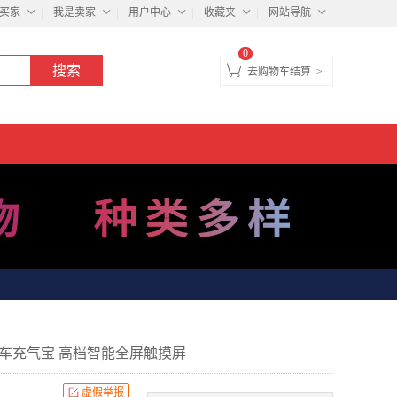
买家
我是卖家
用户中心
收藏夹
网站导航
0
去购物车结算
>
车充气宝 高档智能全屏触摸屏
虚假举报