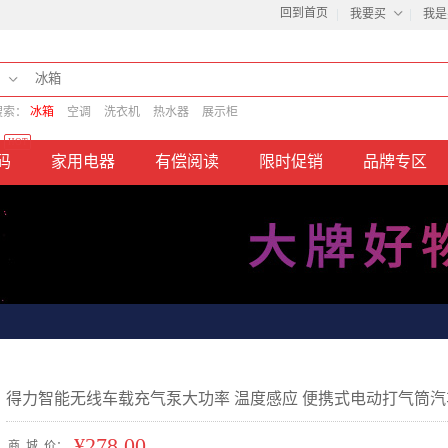
回到首页
我要买
我是
搜索：
冰箱
空调
洗衣机
热水器
展示柜
HOT
码
家用电器
有偿阅读
限时促销
品牌专区
得力智能无线车载充气泵大功率 温度感应 便携式电动打气筒汽
¥278.00
商
城
价：