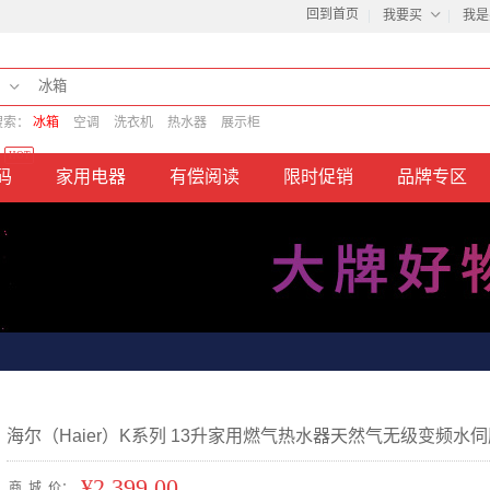
回到首页
我要买
我是
搜索：
冰箱
空调
洗衣机
热水器
展示柜
HOT
码
家用电器
有偿阅读
限时促销
品牌专区
海尔（Haier）K系列 13升家用燃气热水器天然气无级变频水伺服
¥2,399.00
商
城
价：