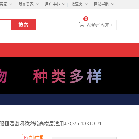
买家
我是卖家
用户中心
收藏夹
网站导航
0
去购物车结算
>
恒温密闭稳燃舱高楼层适用JSQ25-13KL3U1
虚假举报