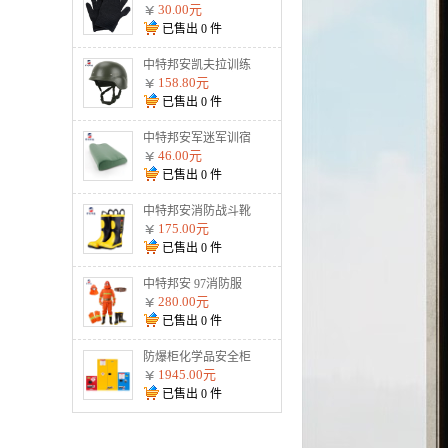
割手套战术防护钢丝
30.00元
金属用品黑色2根钢
已售出
0
件
丝 加强防割手套
中特邦安凯夫拉训练
盔战术防暴户外安全
158.80元
头盔 900g标准训练
已售出
0
件
盔（不防弹）
中特邦安军迷军训宿
舍整理内务用品 枕
46.00元
头
已售出
0
件
中特邦安消防战斗靴
防护水鞋耐高温防火
175.00元
扑火抢险救援02式
已售出
0
件
02款消防靴
中特邦安 97消防服
全套 防火服五件套
280.00元
森林战斗防护服 97
已售出
0
件
消防服五件套纯棉阻
燃款
防爆柜化学品安全柜
存放柜易燃易爆危化
1945.00元
品储存柜酒精双锁试
已售出
0
件
剂柜油漆防火防爆箱
45加仑黄色