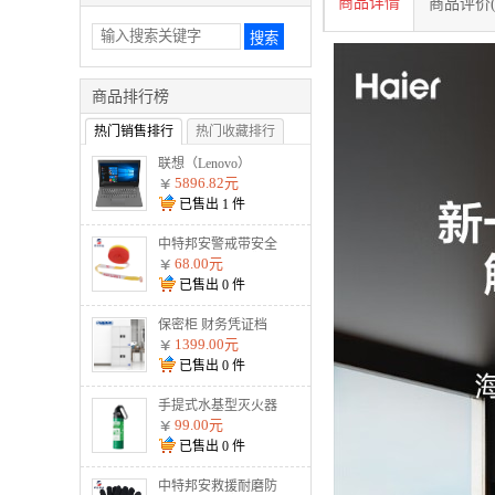
商品详情
商品评价(
商品排行榜
热门销售排行
热门收藏排行
联想（Lenovo）
V330-14 I5-8250U
5896.82元
8G 1T 2G独显 无光
已售出
1
件
驱 W10 灰
中特邦安警戒带安全
隔离警示线交通警示
68.00元
带涤 盒装125米加厚
已售出
0
件
款警戒线
保密柜 财务凭证档
案柜文件柜智能资料
1399.00元
柜 通双节暗斗 电子
已售出
0
件
密码款
手提式水基型灭火器
MSJ900 900ml水基
99.00元
已售出
0
件
中特邦安救援耐磨防