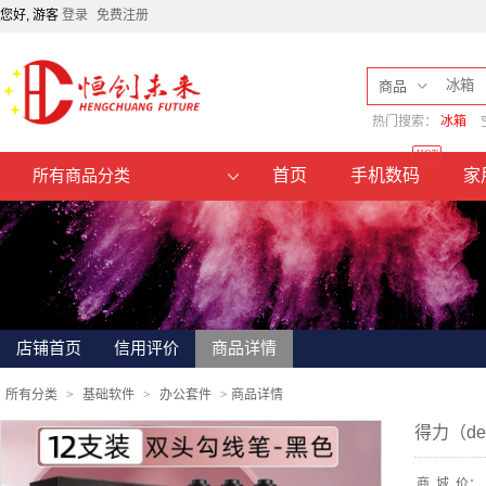
您好, 游客
登录
免费注册
商品
热门搜索：
冰箱
HOT
首页
手机数码
家
所有商品分类
店铺首页
信用评价
商品详情
所有分类
>
基础软件
>
办公套件
>
商品详情
得力（d
商
城
价：