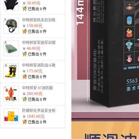
割手套战术防护钢丝
30.00元
金属用品黑色2根钢
已售出
0
件
丝 加强防割手套
中特邦安凯夫拉训练
盔战术防暴户外安全
158.80元
头盔 900g标准训练
已售出
0
件
盔（不防弹）
中特邦安军迷军训宿
舍整理内务用品 枕
46.00元
头
已售出
0
件
中特邦安消防战斗靴
防护水鞋耐高温防火
175.00元
扑火抢险救援02式
已售出
0
件
02款消防靴
中特邦安 97消防服
全套 防火服五件套
280.00元
森林战斗防护服 97
已售出
0
件
消防服五件套纯棉阻
燃款
防爆柜化学品安全柜
存放柜易燃易爆危化
1945.00元
品储存柜酒精双锁试
已售出
0
件
剂柜油漆防火防爆箱
45加仑黄色