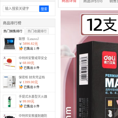
商品详情
商品评价(0)
销售记
商品排行榜
热门销售排行
热门收藏排行
联想（Lenovo）
V330-14 I5-8250U
5896.82元
8G 1T 2G独显 无光
已售出
1
件
驱 W10 灰
中特邦安警戒带安全
隔离警示线交通警示
68.00元
带涤 盒装125米加厚
已售出
0
件
款警戒线
保密柜 财务凭证档
案柜文件柜智能资料
1399.00元
柜 通双节暗斗 电子
已售出
0
件
密码款
手提式水基型灭火器
MSJ900 900ml水基
99.00元
已售出
0
件
中特邦安救援耐磨防