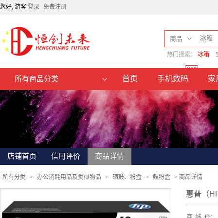
您好, 游客
登录
免费注册
商品
热门搜索：
冰箱
HOT
首页
手机数码
家
所有商品分类
店铺首页
信用评价
商品详情
所有分类
>
办公消耗用品及类似物品
>
硒鼓、粉盒
>
鼓粉盒
>
商品详情
惠普（HP）
商
城
价：