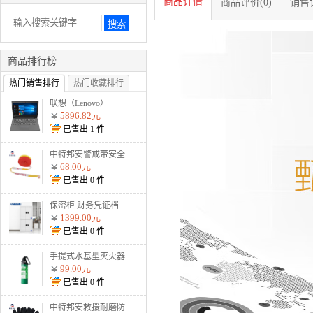
商品详情
商品评价(0)
销售记
商品排行榜
热门销售排行
热门收藏排行
联想（Lenovo）
V330-14 I5-8250U
5896.82元
8G 1T 2G独显 无光
已售出
1
件
驱 W10 灰
中特邦安警戒带安全
隔离警示线交通警示
68.00元
带涤 盒装125米加厚
已售出
0
件
款警戒线
保密柜 财务凭证档
案柜文件柜智能资料
1399.00元
柜 通双节暗斗 电子
已售出
0
件
密码款
手提式水基型灭火器
MSJ900 900ml水基
99.00元
已售出
0
件
中特邦安救援耐磨防