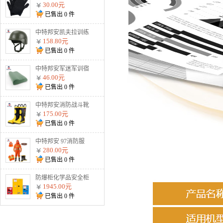
割手套战术防护钢丝
30.00元
金属用品黑色2根钢
已售出
0
件
丝 加强防割手套
中特邦安凯夫拉训练
盔战术防暴户外安全
158.80元
头盔 900g标准训练
已售出
0
件
盔（不防弹）
中特邦安军迷军训宿
舍整理内务用品 枕
46.00元
头
已售出
0
件
中特邦安消防战斗靴
防护水鞋耐高温防火
175.00元
扑火抢险救援02式
已售出
0
件
02款消防靴
中特邦安 97消防服
全套 防火服五件套
280.00元
森林战斗防护服 97
已售出
0
件
消防服五件套纯棉阻
燃款
防爆柜化学品安全柜
存放柜易燃易爆危化
1945.00元
品储存柜酒精双锁试
已售出
0
件
剂柜油漆防火防爆箱
45加仑黄色