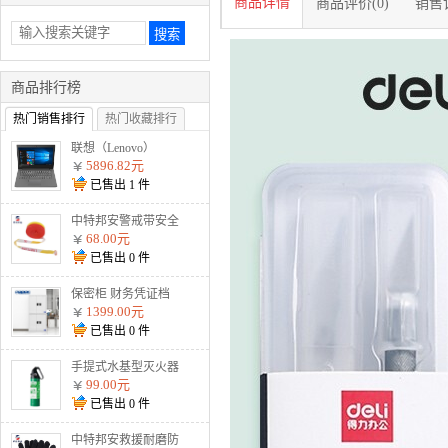
商品详情
商品评价(0)
销售记
商品排行榜
热门销售排行
热门收藏排行
联想（Lenovo）
V330-14 I5-8250U
5896.82元
8G 1T 2G独显 无光
已售出
1
件
驱 W10 灰
中特邦安警戒带安全
隔离警示线交通警示
68.00元
带涤 盒装125米加厚
已售出
0
件
款警戒线
保密柜 财务凭证档
案柜文件柜智能资料
1399.00元
柜 通双节暗斗 电子
已售出
0
件
密码款
手提式水基型灭火器
MSJ900 900ml水基
99.00元
已售出
0
件
中特邦安救援耐磨防