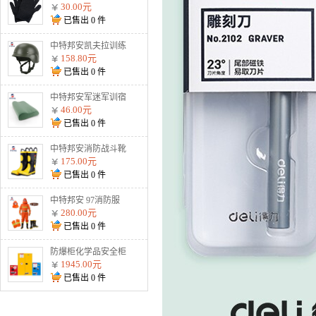
割手套战术防护钢丝
30.00元
金属用品黑色2根钢
已售出
0
件
丝 加强防割手套
中特邦安凯夫拉训练
盔战术防暴户外安全
158.80元
头盔 900g标准训练
已售出
0
件
盔（不防弹）
中特邦安军迷军训宿
舍整理内务用品 枕
46.00元
头
已售出
0
件
中特邦安消防战斗靴
防护水鞋耐高温防火
175.00元
扑火抢险救援02式
已售出
0
件
02款消防靴
中特邦安 97消防服
全套 防火服五件套
280.00元
森林战斗防护服 97
已售出
0
件
消防服五件套纯棉阻
燃款
防爆柜化学品安全柜
存放柜易燃易爆危化
1945.00元
品储存柜酒精双锁试
已售出
0
件
剂柜油漆防火防爆箱
45加仑黄色