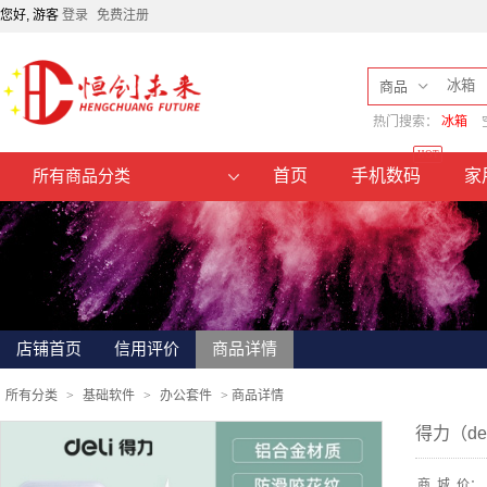
您好, 游客
登录
免费注册
商品
热门搜索：
冰箱
HOT
首页
手机数码
家
所有商品分类
店铺首页
信用评价
商品详情
所有分类
>
基础软件
>
办公套件
>
商品详情
得力（d
商
城
价：