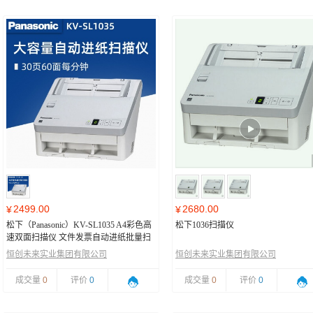
2499.00
2680.00
¥
¥
松下（Panasonic）KV-SL1035 A4彩色高
松下1036扫描仪
速双面扫描仪 文件发票自动进纸批量扫
描机PDF 支持银河麒麟系统
恒创未来实业集团有限公司
恒创未来实业集团有限公司
成交量
0
评价
0
成交量
0
评价
0