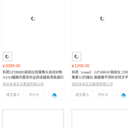
3399.00
1200.00
¥
¥
科密GP2800ID高拍仪双摄像头自动对焦
科密（comet） GP1600AF高拍仪 220
A3/A4幅面内置身份证阅读器高清高速扫
像素A3扫描仪 曲面展平资料合同文
描仪
别
恒创未来实业集团有限公司
恒创未来实业集团有限公司
成交量
0
评价
0
成交量
0
评价
0