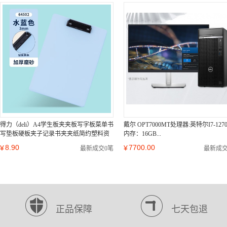
得力（deli）A4学生板夹夹板写字板菜单书
戴尔 OPT7000MT处理器:英特尔I7-1270
写垫板硬板夹子记录书夹夹纸简约塑料资
内存：16GB...
料夹文具...
8.90
7700.00
¥
¥
最新成交0笔
最新成交
正品保障
七天包退