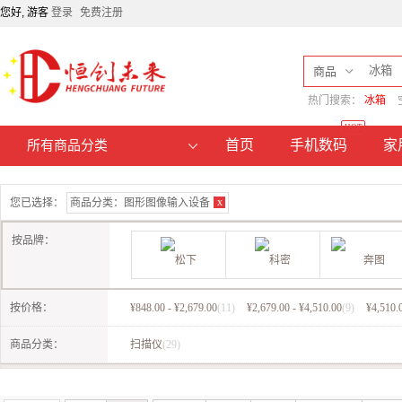
您好, 游客
登录
免费注册
商品
热门搜索：
冰箱
HOT
首页
手机数码
家
所有商品分类
x
您已选择：
商品分类：
图形图像输入设备
按品牌：
按价格：
¥848.00 - ¥2,679.00
(11)
¥2,679.00 - ¥4,510.00
(9)
¥4,510.
松下
科密
商品分类：
扫描仪
(29)
奔图（PANTUM）
得力（Deli）