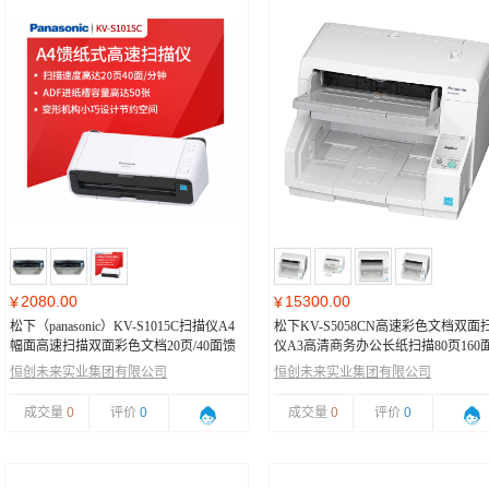
2080.00
15300.00
¥
¥
松下（panasonic）KV-S1015C扫描仪A4
松下KV-S5058CN高速彩色文档双面
幅面高速扫描双面彩色文档20页/40面馈
仪A3高清商务办公长纸扫描80页160
纸式
容量ADF馈纸式扫描仪
恒创未来实业集团有限公司
恒创未来实业集团有限公司
成交量
0
评价
0
成交量
0
评价
0