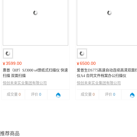
3599.00
6500.00
¥
¥
惠普（HP）SJ3000 s4馈纸式扫描仪 快速
爱普生DS775高速自动连续高清双面
扫描 双面扫描
仪A4 合同文件档案办公扫描仪
恒创未来实业集团有限公司
恒创未来实业集团有限公司
成交量
0
评价
0
成交量
0
评价
0
推荐商品