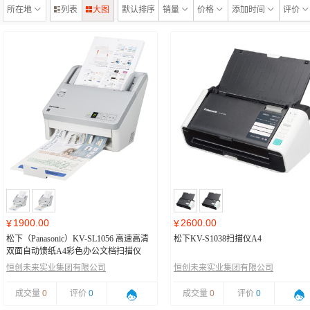
所在地
列表
大图
默认排序
销量
价格
添加时间
评价
1900.00
2600.00
¥
¥
松下（Panasonic）KV-SL1056 高速高清
松下KV-S1038扫描仪A4
双面自动馈纸A4彩色办公文档扫描仪
恒创未来实业集团有限公司
恒创未来实业集团有限公司
成交量
0
评价
0
成交量
0
评价
0