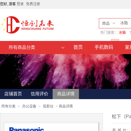
您好, 游客
登录
免费注册
商品
热门搜索：
冰箱
HOT
首页
手机数码
家
所有商品分类
店铺首页
信用评价
商品详情
所有分类
>
办公设备
>
投影仪
>
商品详情
松下（Pa
商
城
价：