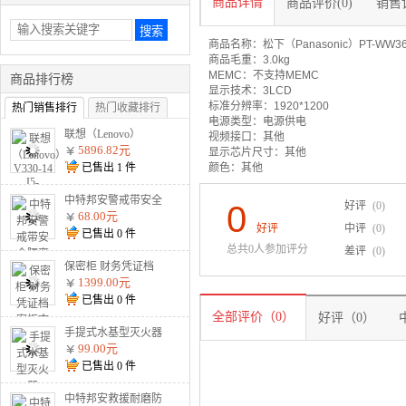
商品详情
商品评价(0)
销售记
商品名称：松下（Panasonic）PT-W
商品毛重：3.0kg
MEMC：不支持MEMC
商品排行榜
显示技术：3LCD
标准分辨率：1920*1200
热门销售排行
热门收藏排行
电源类型：电源供电
联想（Lenovo）
视频接口：其他
V330-14 I5-8250U
5896.82元
显示芯片尺寸：其他
8G 1T 2G独显 无光
已售出
1
件
颜色：其他
驱 W10 灰
中特邦安警戒带安全
0
好评
(0)
隔离警示线交通警示
68.00元
带涤 盒装125米加厚
好评
中评
(0)
已售出
0
件
款警戒线
总共0人参加评分
差评
(0)
保密柜 财务凭证档
案柜文件柜智能资料
1399.00元
柜 通双节暗斗 电子
已售出
0
件
密码款
全部评价（0）
好评（0）
手提式水基型灭火器
MSJ900 900ml水基
99.00元
已售出
0
件
中特邦安救援耐磨防