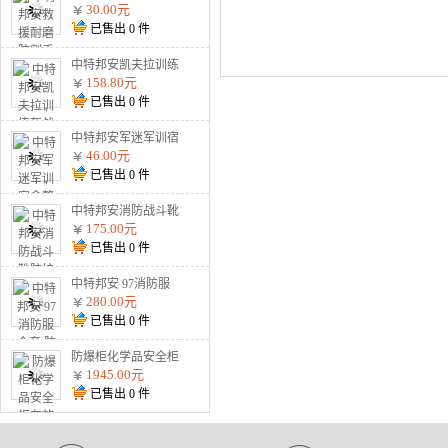
割手套战术防护钢丝
30.00元
金属用品黑色2根钢
已售出
0
件
丝 加强防割手套
中特邦安凯夫拉训练
盔战术防暴户外安全
158.80元
头盔 900g标准训练
已售出
0
件
盔（不防弹）
中特邦安军迷军训宿
舍整理内务用品 枕
46.00元
头
已售出
0
件
中特邦安消防战斗靴
防护水鞋耐高温防火
175.00元
扑火抢险救援02式
已售出
0
件
02款消防靴
中特邦安 97消防服
全套 防火服五件套
280.00元
森林战斗防护服 97
已售出
0
件
消防服五件套纯棉阻
燃款
防爆柜化学品安全柜
存放柜易燃易爆危化
1945.00元
品储存柜酒精双锁试
已售出
0
件
剂柜油漆防火防爆箱
45加仑黄色