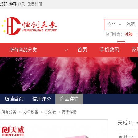
您好, 游客
登录
免费注册
商品
热门搜索：
冰箱
HOT
首页
手机数码
家
所有商品分类
店铺首页
信用评价
商品详情
所有分类
>
办公设备
>
投影仪
>
商品详情
天威 CF5
商
城
价：