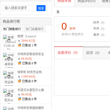
商品详情
商品评价(0)
销售记
无
商品排行榜
0
好评
(0)
好评
中评
(0)
热门销售排行
热门收藏排行
总共0人参加评分
差评
(0)
联想（Lenovo）
V330-14 I5-8250U
5896.82元
8G 1T 2G独显 无光
已售出
1
件
驱 W10 灰
全部评价（0）
好评（0）
中特邦安警戒带安全
隔离警示线交通警示
68.00元
带涤 盒装125米加厚
已售出
0
件
款警戒线
保密柜 财务凭证档
案柜文件柜智能资料
1399.00元
柜 通双节暗斗 电子
已售出
0
件
密码款
手提式水基型灭火器
MSJ900 900ml水基
99.00元
已售出
0
件
中特邦安救援耐磨防