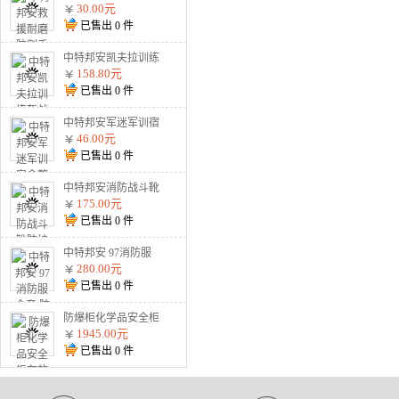
割手套战术防护钢丝
30.00元
金属用品黑色2根钢
已售出
0
件
丝 加强防割手套
中特邦安凯夫拉训练
盔战术防暴户外安全
158.80元
头盔 900g标准训练
已售出
0
件
盔（不防弹）
中特邦安军迷军训宿
舍整理内务用品 枕
46.00元
头
已售出
0
件
中特邦安消防战斗靴
防护水鞋耐高温防火
175.00元
扑火抢险救援02式
已售出
0
件
02款消防靴
中特邦安 97消防服
全套 防火服五件套
280.00元
森林战斗防护服 97
已售出
0
件
消防服五件套纯棉阻
燃款
防爆柜化学品安全柜
存放柜易燃易爆危化
1945.00元
品储存柜酒精双锁试
已售出
0
件
剂柜油漆防火防爆箱
45加仑黄色